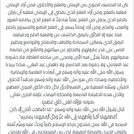
بيّن لنا التماسك الحيوي بين الإيمان والعلم والأخلاق، فمن أراد الإيمان
فعليه بالعلم، ومن أراد العلم الذي يفضي إلى الإيمان فعليه أن يتزيّن
بالحلم الذي يجعل من العلم علماً هادفاً، لا العلم الذي يرافقه الغرور
والعجب والتكبر، ومن أراد إيماناً يستند إلى العلم النافع والمستوزر بالحلم
فما عليه إلا التخلّق بالرفق الكاشف عن واقعية الحلم وحقيقته.
الرفق الذي يتضمّن: السماحة واللطف والانفتاح والتواضع وتكليم
الناس على قدر عقولهم، والتجاوز عن سيئاتهم والترفّع من متابعة
هفواتهم، رفقاً يتجلّى فيه اللّين وتمحى من ساحته الغلظة، فلا خشونة
عند التعامل، ولا جفوة بعد التخاصم، ولا طغيان عند البغي، هكذا يريدنا
رسول الله صلى الله عليه وآله وسلم في أبعادنا العلمية والإيمانية
والأخلاقية، وهكذا كان هو صلى الله عليه وآله وسلم مجسّداً لأخلاق
القرآن، وسنّته العملية هي التعبيرالأدقّ لكلّ ذلك الخُلق النبوي العظيم،
ولأجل هذه الحقيقة الناصعة والمحجّة البيضاء عرّفه الباري تعالى
بقوله: ﴿وَإِنَّكَ لَعَلى خُلُقٍ عَظِيمٍ﴾ .
قَالَ رَسُولُ الله صلى الله عليه وآله وسلم: “مَا اصْطَحَبَ اثْنَانِ إِلَّا كَانَ
أَعْظَمُهُمَا أَجْراً وَأَحَبُّهُمَا إِلَى الله عَزَّ وَجَلَّ أَرْفَقَهُمَا بِصَاحِبِهِ” .
الصحبة في الله عمل ممدوح باركه الإسلام كثيراً وحثّ عليه وبشّر أهله
بالثواب الجزيل والمنزلة الرفيعة، لكن بين المتصاحبين في الله تفاضل،