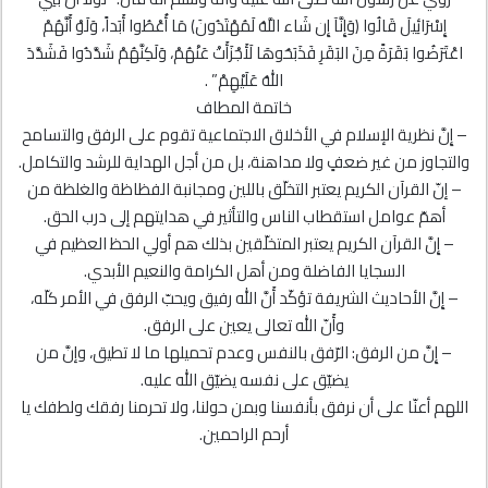
إِسْرَائِيلَ قَالُوا ﴿وَإِنَّآ إِن شَاء اللَّهُ لَمُهْتَدُونَ﴾ مَا أُعْطُوا أَبَداً، وَلَوْ أَنَّهُمْ
اعْتَرَضُوا بَقَرَةً مِنَ البَقَرِ فَذَبَحُوهَا لَأَجْزَأَتْ عَنْهُمْ، وَلَكِنَّهُمْ شَدَّدُوا فَشَدَّدَ
اللهُ عَلَيْهِمْ” .
خاتمة المطاف
– إِنَّ نظرية الإسلام في الأخلاق الاجتماعية تقوم على الرفق والتسامح
والتجاوز من غير ضعفٍ ولا مداهنة، بل من أجل الهداية للرشد والتكامل.
– إنّ القرآن الكريم يعتبر التخلّق باللين ومجانبة الفظاظة والغلظة من
أهمّ عوامل استقطاب الناس والتأثير في هدايتهم إلى درب الحق.
– إِنَّ القرآن الكريم يعتبر المتخلّقين بذلك هم أولي الحظ العظيم في
السجايا الفاضلة ومن أهل الكرامة والنعيم الأبدي.
– إِنَّ الأحاديث الشريفة تؤكّد أَنَّ الله رفيق ويحبّ الرفق في الأمر كلّه،
وأَنّ الله تعالى يعين على الرفق.
– إِنَّ من الرفق: الرّفق بالنفس وعدم تحميلها ما لا تطيق، وإنَّ من
يضيّق على نفسه يضيّق الله عليه.
اللهم أعنّا على أن نرفق بأنفسنا وبمن حولنا، ولا تحرمنا رفقك ولطفك يا
أرحم الراحمين.