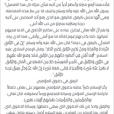
فأحدهما أرفع منزلة وأعظم أجراً من أخيه فبأي مزيّة نال هذا التفضيل؟
رسول الله صلى الله عليه وآله وسلم يكشف لنا عن سرّ هذه المفاضلة،
وهي أَنَّها تحصل بالرفق. فالرفق هو الذي رفع أحد الصاحبين على أخيه
درجة وشرّفه بمنزلةٍ من حب الله أعلى.
واعلم أنّ الله تعالى ليجازي عباده على مكارم الأخلاق في الدنيا فيريهم
ثمراتها، كما يدّخر لهم ليوم لقائه ما هو أنمى وأبقى، فما الذي يراه
المتحلّي بالرفق في دنياه؟ قال صلى الله عليه وآله وسلم: “إِنَّ فِي الرِّفْقِ
الزِّيَادَةَ وَالْبَرَكَةَ وَمَنْ يُحْرَمِ الرِّفْقَ يُحْرَمِ الْخَيْرَ”، وقال الإمام الصادق عليه
السلام: “أَيُّمَا أَهْلِ بَيْتٍ أُعْطُوا حَظَّهُمْ مِنَ الرِّفْقِ فَقَدْ وَسَّعَ الله عَلَيْهِمْ
فِي الرِّزْقِ وَالرِّفْقُ فِي تَقْدِيرِ الْمَعِيشَةِ خَيْرٌ مِنَ السَّعَةِ فِي الْمَالِ وَالرِّفْقُ
لَا يَعْجِزُ عَنْهُ شَيْ‌ءٌ وَالتَّبْذِيرُ لَا يَبْقَى مَعَهُ شَيْ‌ءٌ إِنَّ الله عَزَّ وَجَلَّ رَفِيقٌ يُحِبُّ
الرِّفْقَ” .
الرفق في حقوق المؤمنين
ركّز الإسلام كثيراً عنايته بحقوق المؤمنين بعضهم على بعض، حفظاً
لكرامة الإنسان المؤمن وصيانة للمجتمع ورصاً لصفوفه، قال تعالى:
﴿وَالْمُؤْمِنُونَ وَالْمُؤْمِنَاتُ بَعْضُهُمْ أَوْلِيَاء بَعْضٍ﴾ .
والرّفق واحدٌ من تلك الحقوق التي ينبغي حفظها، ورسالة الحقوق التي
أفاض بها الإمام زين العابدين عليه السلام أكمل دستور يتناول شِعَب