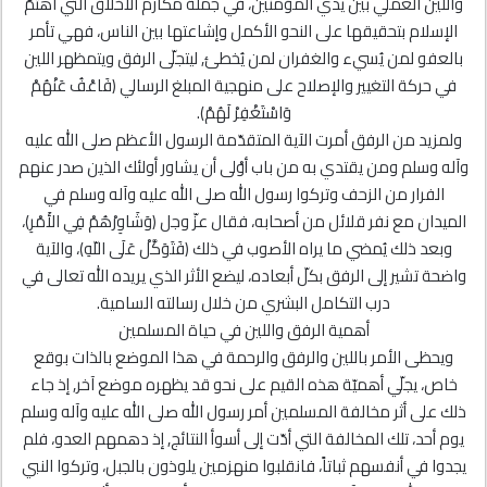
واللين العملي بين يدي المؤمنين، في جملة مكارم الأخلاق التي اهتمّ
الإسلام بتحقيقها على النحو الأكمل وإشاعتها بين الناس، فهي تأمر
بالعفو لمن يُسيء والغفران لمن يُخطئ, ليتجلّى الرفق ويتمظهر اللين
في حركة التغيير والإصلاح على منهجية المبلغ الرسالي ﴿فَاعْفُ عَنْهُمْ
وَاسْتَغْفِرْ لَهُمْ﴾.
ولمزيد من الرفق أمرت الآية المتقدّمة الرسول الأعظم صلى الله عليه
وآله وسلم ومن يقتدي به من باب أوْلى أن يشاور أولئك الذين صدر عنهم
الفرار من الزحف وتركوا رسول الله صلى الله عليه وآله وسلم في
الميدان مع نفر قلائل من أصحابه، فقال عزّ وجل ﴿وَشَاوِرْهُمْ فِي الأَمْرِ﴾،
وبعد ذلك يُمضي ما يراه الأصوب في ذلك ﴿فَتَوَكَّلْ عَلَى اللّهِ﴾، والآية
واضحة تشير إلى الرفق بكلّ أبعاده، ليضع الأثر الذي يريده الله تعالى في
درب التكامل البشري من خلال رسالته السامية.
أهمية الرفق واللين في حياة المسلمين
ويحظى الأمر باللين والرفق والرحمة في هذا الموضع بالذات بوقع
خاص، يجلّي أهميّة هذه القيم على نحو قد يظهره موضع آخر, إذ جاء
ذلك على أثر مخالفة المسلمين أمر رسول الله صلى الله عليه وآله وسلم
يوم أحد، تلك المخالفة التي أدّت إلى أسوأ النتائج, إذ دهمهم العدو، فلم
يجدوا في أنفسهم ثباتاً، فانقلبوا منهزمين يلوذون بالجبل، وتركوا النبي