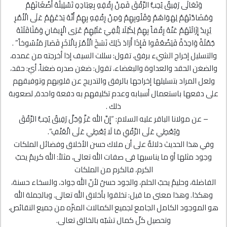
وَتَعَالَى رَفِيقٌ يُحِبُّ الرِّفْقَ فَمِنْ رِفْقِهِ بِعِبَادِهِ تَسْلِيلُهُ أَضْغَانَهُمْ
وَمُضَادَّتَهُمْ لِهَوَاهُمْ وَقُلُوبِهِمْ وَمِنْ رِفْقِهِ بِهِمْ أَنَّهُ يَدَعُهُمْ عَلَى الْأَمْرِ
يُرِيدُ إِزَالَتَهُمْ عَنْهُ رِفْقاً بِهِمْ لِكَيْلَا يُلْقِيَ عَلَيْهِمْ عُرَى الْإِيمَانِ وَمُثَاقَلَتَهُ
جُمْلَةً وَاحِدَةً فَيَضْعُفُوا فَإِذَا أَرَادَ ذَلِكَ نَسَخَ الْأَمْرَ بِالْآخَرِ فَصَارَ مَنْسُوخاً” .
والتسليل إخراج الشيء برفق، تقول: سللت السيف إذا أخرجته من غمده،
والضغن الحقد والعداوة والبغضاء، تقول: ضغن صدره ضغناً، أيْ: حقد،
ولعل المراد بتسليلها إخراجها بالرفق والتدريج عن قلوبهم وتوفيقهم
على دفعها باستعمال أسبابه وعدم تكليفهم به دفعة واحدة, لصعوبة
ذلك .
– عن مولانا الباقر عليه السلام: “إِنَّ الله عَزَّ وَجَلَّ رَفِيقٌ يُحِبُّ الرِّفْقَ
وَيُعْطِي عَلَى الرِّفْقِ مَا لَا يُعْطِي عَلَى الْعُنْفِ”.
وفي هذا الحديث دلالةٌ على أن ملاك حسن الأخلاق وفضائل الملكات
وجود مثلها أو ما يناسبها فى صفات الله تعالى، مثلاً: الله كريمٌ يحبّ
الكرم، فالكرم من الملكات
الفاضلة، وحليمٌ يحبّ الحلم، والجود حسنٌ لأنّ الله جواد، والسخاء حسنة،
وهكذا. وهذا معنى ما قيل: تخلقوا بأخلاق الله تعالى. وبالجملة الله
هو الموجود الكامل الجامع لجميع الكمالات المنزّه من جميع النقائص،
وتحصيل كلّ كمال تشبّه بالخالق تعالى.