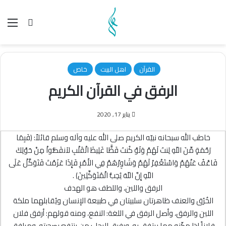
بحث عن
الق
القرآن
اهل البیت
خاص
الرفق في القرآن الكريم
يناير 17, 2020
خاطب الله سبحانه نبيّه الكريم صلى الله عليه وآله وسلم قائلاً: ﴿فَبِمَا
رَحْمَةٍ مِّنَ اللّهِ لِنتَ لَهُمْ وَلَوْ كُنتَ فَظًّا غَلِيظَ الْقَلْبِ لاَنفَضُّواْ مِنْ حَوْلِكَ
فَاعْفُ عَنْهُمْ وَاسْتَغْفِرْ لَهُمْ وَشَاوِرْهُمْ فِي الأَمْرِ فَإِذَا عَزَمْتَ فَتَوَكَّلْ عَلَى
اللّهِ إِنَّ اللّهَ يُحِبُّ الْمُتَوَكِّلِينَ﴾ .
الرفق واللين، واللطف هو الهدف
الخُرُق والعنف ظاهرتان سلبيتان في طبيعة الإنسان ويُقابلهما ملكة
اللين والرفق، وأصل الرفق في اللغة: النفع، ومنه قولهم: أرفق فلان
فلاناً إذا مكّنه مما يرتفق به. ورفيق الرجل: من ينتفع بصحبته، ومرافق