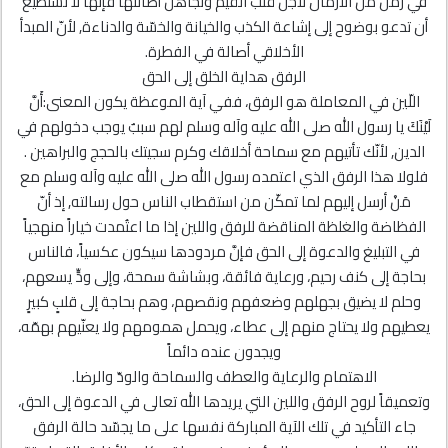
في زمن من الأزمان لأجل قلب القيم وتجاهل أصالتها فإنّها لا تستطيع
أن تدعو بوضوح إلى إشاعة الكذب والخيانة والخسّة والدناءة, لأنّ المبدأ
الأخلاقي أصالة في الفطرة.
الرفق هداية الخلق إلى الحق
اللّين في المعاملة هو الرفق، ففي آية الموعظة يكون المعنى:أَنَّ
لَيْنَكَ يا رسول الله صلى الله عليه وآله وسلم لهم سببٌ يوجب دخولهم في
الدين, لأنّك تأتيهم مع سماحة أخلاقك وكرم سجيتك بالحجج والبراهين .
فلولا هذا الرفق الذي اعتمده رسول الله صلى الله عليه وآله وسلم مع
مَنْ أرسل إليهم لما تمكّن من استقطاب الناس حول رسالته, إذ أنّ
الفظاضة والغلظة المناقضة للرفق واللين إذا ما اعتُمدت خياراً منهجياً
في التبليغ والدعوة إلى الحق فإنَّ مردودها سيكون عكسياً، فالناس
بحاجة إلى كنف رحيم، ورعاية فائقة، وبشاشة سمحة، وإلى ودٍّ يسعهم،
وحلم لا يضيق بجهلهم وضعفهم ونقصهم، وهم بحاجة إلى قلبٍ كبيرٍ
يعطيهم ولا يحتاج منهم إلى عطاء، ويحمل همومهم ولا يعنّيهم بهمّه،
ويجدون عنده دائماً
الاهتمام والرعاية والعطف والسماحة والودّ والرضا.
وتعميقاً لروح الرفق واللين التي يريدها الله تعالى في الدعوة إلى الحق،
جاء التأكيد في تلك الآية المباركة نفسها على ما يجسّد حالة الرفق