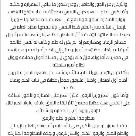
والأركان عن الجور والطغيان وعن صدور ما ينافي استقراره وتمكّنه.
وأمّا كون الحلم – وهو كون النفس مطمئنّة بحيث لا يحرّكها الغضب
بتوارد المكاره بسهولة ولا تقع في شغب عند مشاهدتها – وزيراً
للإيمان, فلأنّه يعين العلم ضبط النفس، ولا ينفعها مجرّد العلم في
ضبط الممالك الرّوحانيّة، كما أنَّ السلطان الظاهر لا ينفعه علمه بأحوال
مصالح الرّعايا ومضارّهم إذا لم يكن له حلم، وكانت له نفس ظالمة
آمرة له بارتكاب مضارّهم، أو وزير مائل إلى الظلم آمر له به وهو يتبعه
في مفتريات أقاويله، فإنّ ذلك يؤدّي إلى فساد أحوال مملكته وزوال
نظام أمور سلطنته.
وأمّا كون الرّفق وزيراً للحلم، فلأنّه يكشف عن واقعية الحلم، فلا يزول
أمام أوّل امتحان واختبار، فللرفق مدخلٌ عظيمٌ في ثبات الحلم وبقاء
نظامه.
‌وأمّا كون الصبر وزيراً للرفق، فلأنّ الصبر على المكاره والأمور الشاقّة
على النفس سببٌ عظيمٌ ومعينٌ تامٌّ لبقاء الرفق وثباته، ولولا الصبر لزال
الرّفق بورود أدنى المكاره والشدائد.
منظومة العلم والحلم والرفق
فقد استوزر الرسول الأكرم صلى الله عليه وآله وسلم العلم للإيمان،
والحلم للعلم، والرفق للحلم، والصبر للرفق، وبهذه المنظومة المباركة