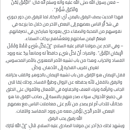
– فعن رسول الله صلى الله عليه وآله وسلم أَنَّه قال: “الرِّفْقُ يُمْنٌ
وَالْخُرْقُ شُؤْمٌ” .
فهذا الحديث يصف الرفق باليمن، أي: البركة, لما للرفق من دور حيويّ
في شدّ أُزُر الناس بعضهم إلى البعض الآخر من خلال ما يزرعه في
نفوسهم من المحبة والصفاء حتى يعودوا مباركين في تصرفاتهم،
فيعمّ اليمن ساحتهم وتتغشّاهم بركات السماء.
– وفي الخبر عن مولانا الباقر عليه السلام: “إِنَّ لِكُلِّ شَيْ‌ءٍ قُفْلاً وَقُفْلُ
الْإِيمَانِ الرِّفْقُ” . والمراد: أَنَّ لكلِّ شيءٍ حافظاً له ومانعاً يردّ عنه ورود
الفساد والخراب، وهذا من باب تشبيه الأمر المعنوي بالأمر المحسوس,
لغرض تقريب الفكرة إِلَى الأذهان. وكأن
قفل الإيمان هو الرّفق, من باب تشبيه الإيمان بالجوهر، والقلب بخزانته،
والرفق بالقفل, لأنّه يحفظه عن الزوال وطروِّ الفساد, وذلك لِمَا للين
الجانب والرأفة وترك العنف والجفاوة في الأفعال والأقوال على الخلق
في جميع الأحوال، سواء صدر منهم بالنسبة إِلَى صاحب الرّفق ما هو
مخالفٌ للآداب أم لم يصدر، من تأثير على معاملات الناس مع بعضهم
البعض، الأمر الَّذِي يُؤْمَن معه من ورود المفاسد والآفات.
الله رفيق يحب الرفق
ويشهد لذلك خبرٌ آخر عن مولانا الصادق عليه السلام، قَالَ: “إِنَّ اللَّهَ تَبَارَكَ