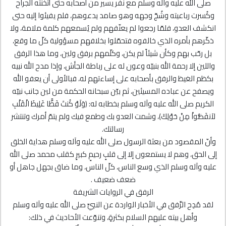
صلى الله عليه وآله وسلم مع نفر يسير من أصحابه حتى أثخنته الجراح
وكُسرت رباعيته وشُجّ وجهه وهو صامد يدعوهم، فلم يفيئوا إليه حتى
انكشف العدو، فلمّا رجعوا لم يعنّفهم ولم يُسمعهم كلمة ملامة، ولا
ذكّرهم بأمره الذي خالفوه فتحمّلوا بخلافهم مسؤولية كلّ ما وقع،
بل رحّب بهم وكأن شيئاً لم يكن، وكلّمهم برفق ولين، وما هذا الرفق
واللين إلا رحمة الله بنبيّه وعون له على رباطة الجأش، وإذا مدح الله نبيه
بكظم الغيظ والرفق بأصحابه على إساءتهم له، فبالأولى أن يعفو الله
ويصفح عن عباده المسيئين، ثم بيّن سبحانه الحكمة من لين جانب نبيّه
الكريم صلى الله عليه وآله وسلم بخطابه له: ﴿وَلَوْ كُنتَ فَظًّا غَلِيظَ الْقَلْبِ
لاَنفَضُّواْ مِنْ حَوْلِكَ﴾، وشمت العدو بك وطمع فيك ولم يتمّ أمرك وتنتشر
رسالتك.
وأنّ المقصود من بعثة الرسول صلى الله عليه وآله وسلم هداية الخلق
إلى الحق، وهم لا يستمعون إلا إلى قلبٍ رحيمٍ كبيرٍ كقلب محمد صلى الله
عليه وآله وسلم الذي وسع الناس، كلّ الناس، وما ضاق بجهل جاهل أو
ضعف ضعيف .
الرفق في الروايات الشريفة
لقد مُدِح الرِّفق في الأخبار الواردة عن النبيِّ صلى الله عليه وآله وسلم
وأهل بيته عليهم السلام بكثرةٍ، وتنوّعت الأحاديث في ذلك: