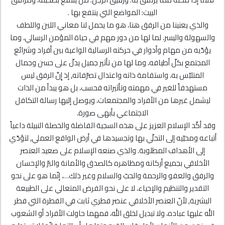
البيت: المواضع التي ينتفع بها .
والذي يعنينا من الرفق هنا، هو ما يحمل لنا معاني اللين واللطف
والسهولة واليسر، لما لها من دور مهم في حياة المؤمن الرسالي، وما
يؤدّيه من مهام وأدوار في حركته الرسالية الواعية بين أفراد وشرائع
المجتمع بكلّ أطيافه، وما لها من تأثير جميل يدلّ على حسن وجمال
المتلبّس به، واستقامة ذاته واعتدال تصرّفاته, إذ إِنَّ الرفق ليس
مستهدفاً للغير في مهمته وتأثيراته فحسب، بل هو يبدأ من الذات
ليشمل غيرها من الأفراد والمجتمعات، ويوصل إليها رسالة التكافل
الاجتماعي بأبهى صورة.
وقد أكّد الإسلام العزيز على هذه السجية الفاضلة والخصلة النبيلة داعياً
أتباعه ومحبّيه إلى التحلّي بها وتجسيدها في أرض الواقع العملي, لتؤدّي
إلى الأهداف المطلوبة. والذي صنعه الإسلام على صعيد العنصر
الأخلاقي بجميع أركانه ومظاهره كالصدق والأمانة والبرّ والإحسان
والرفق والعفو والرحمة والحبّ والسلام وغير ذلك…، إنّما هو على نحو
التقدير والتنظيم والإحياء، لا على نحو الفرض المتعالي على الطبيعة
البشرية, لأنّ العنصر الأخلاقي عنصر فطري ثابت في الفطرة التي فطر
الله عليها عباده، ولا تبديل لخلق الله، فمهما حاولت الأفراد أو الشعوب