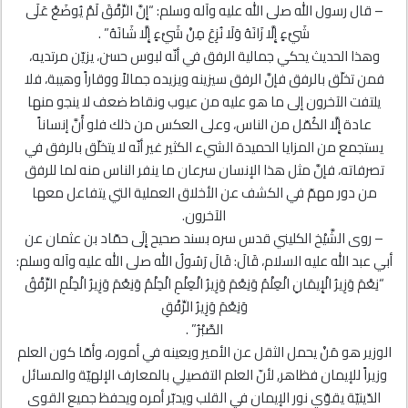
– قال رسول الله صلى الله عليه وآله وسلم: “إِنَّ الرِّفْقَ لَمْ يُوضَعْ عَلَى
شَيْ‌ءٍ إِلَّا زَانَهُ وَلَا نُزِعَ مِنْ شَيْ‌ءٍ إِلَّا شَانَهُ” .
وهذا الحديث يحكي جمالية الرفق في أنّه لبوس حسن، يزيّن مرتديه،
فمن تخلّق بالرفق فإنَّ الرفق سيزينه ويزيده جمالاً ووقاراً وهيبة، فلا
يلتفت الآخرون إلى ما هو عليه من عيوب ونقاط ضعف لا ينجو منها
عادة إِلَّا الكُمّل من الناس، وعلى العكس من ذلك فلو أَنَّ إنساناً
يستجمع من المزايا الحميدة الشيء الكثير غير أنّه لا يتخلّق بالرفق في
تصرفاته، فإنَّ مثل هذا الإنسان سرعان ما ينفر الناس منه لما للرفق
من دور مهمّ في الكشف عن الأخلاق العملية التي يتفاعل معها
الآخرون.
– روى الشَّيْخ الكليني قدس سره بسند صحيح إِلَى حمّاد بن عثمان عن
أبي عبد الله عليه السلام، قَالَ: قَالَ رَسُولُ الله صلى الله عليه وآله وسلم:
“نِعْمَ وَزِيرُ الْإِيمَانِ الْعِلْمُ وَنِعْمَ وَزِيرُ الْعِلْمِ الْحِلْمُ وَنِعْمَ وَزِيرُ الْحِلْمِ الرِّفْقُ
وَنِعْمَ وَزِيرُ الرِّفْقِ
الصَّبْرُ” .
الوزير هو مَنْ يحمل الثقل عن الأمير ويعينه في أموره، وأمّا كون العلم
وزيراً للإيمان فظاهر, لأنّ العلم التفصيلي بالمعارف الإلهيّة والمسائل
الدّينيّة يقوّي نور الإيمان في القلب ويدبّر أمره ويحفظ جميع القوى