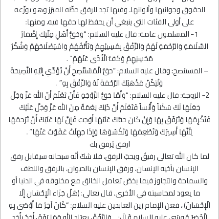
الحقوق وجوانبها وألوانها، وفيها تجد للرفق حظّه المبرّز وهو يوزّعه
على أولى الفئات التي ينبغي أن يحفظ لها حقها فيه، ومنها:
1- المسلمون عامة: قال عليه السلام: “وَحَقُّ أَهْلِ مِلَّتِكَ إِضْمَارُ
السَّلَامَةِ وَالرَّحْمَةِ لَهُمْ وَالرِّفْقُ بِمُسِيئِهِمْ وَتَأَلُّفُهُمْ وَاسْتِصْلَاحُهُمْ وَشُكْرُ
مُحْسِنِهِمْ وَكَفُّ الْأَذَى عَنْهُمْ” .
– المستنصح: وقال عليه السلام: “حَقُّ الْمُسْتَنْصِحِ أَنْ تُؤَدِّيَ إِلَيْهِ النَّصِيحَةَ
وَلْيَكُنْ مَذْهَبُكَ الرَّحْمَةَ لَهُ وَالرِّفْقَ بِهِ” .
2- الزوجة: قال عليه السلام: “وَأَمَّا حَقُّ الزَّوْجَةِ فَأَنْ تَعْلَمَ أَنَّ الله عَزَّ وَجَلَّ
جَعَلَهَا لَكَ سَكَناً وَأُنْساً فَتَعْلَمَ أَنَّ ذَلِكَ نِعْمَةٌ مِنَ الله عَزَّ وَجَلَّ عَلَيْكَ
فَتُكْرِمَهَا وَتَرْفُقَ بِهَا وَإِنْ كَانَ حَقُّكَ عَلَيْهَا أَوْجَبَ فَإِنَّ لَهَا عَلَيْكَ أَنْ تَرْحَمَهَا
لِأَنَّهَا أَسِيرُكَ وَتُطْعِمَهَا وَتَكْسُوَهَا وَإِذَا جَهِلَتْ عَفَوْتَ عَنْهَا” .
ارفق يُرفق بك
لما كان الله تعالى رفيقٌ ويحبّ الرفق، فلا شكّ أنّه سبحانه سيقابل رفق
الإنسان بأخيه الإنسان، ورفق الإنسان بالحيوان، بالرفق واللطف
والسماحة والتجاوز فيما يخصّ تعامل الخالق مع مخلوقه في الدنيا أو
ما يعود لمحاسبته في الأخرى. قال تعالى: ﴿هَلْ جَزَاء الْإِحْسَانِ إِلَّا
الْإِحْسَانُ﴾ ، فعن الإمام زين العابدين عليه السلام: “كَانَ آخِرُ مَا أَوْصَى بِهِ
الْخَضِرُ مُوسَى عليه السلام قَالَ:… وَالرِّفْقُ بِعِبَادِ الله وَمَا رَفَقَ أَحَدٌ بِأَحَدٍ