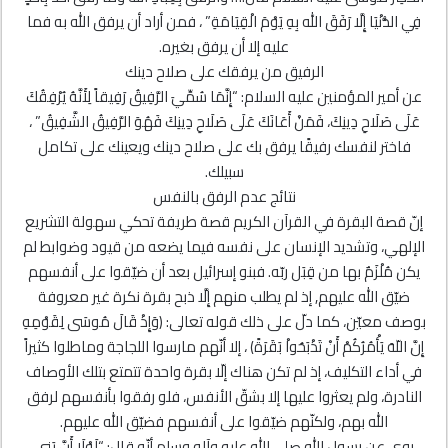
فِي الدُّنْيَا إِلَّا رَفَقَ الله بِهِ يَوْمَ الْقِيَامَةِ” ، فمن أراد أن يرفق الله به فما
عليه إلا أن يرفق بغيره.
الرفيق من يرفقك على صلاح دينك
عن أمير المؤمنين عليه السلام: “إِنَّمَا سُمِّيَ الرَّفِيقُ رَفِيقاً لِأَنَّهُ يُرْفِقُكَ
عَلَى صَلَاحِ دِينِكَ، فَمَنْ أَعَانَكَ عَلَى صَلَاحِ دِينِكَ فَهُوَ الرَّفِيقُ الشَّفِيقُ” ،
فاختر لنفسك رفيقًا يرفق بك على صلاح دينك ويعينك على تكامل
سبيلك.
نتائج عدم الرفق بالنفس
إنّ قصة البقرة في القرآن الكريم قصة طريفة تحكي سهولة التشريع
الإلهي، وتشديد الإنسان على نفسه فيما يضعه من قيود وضوابط لم
يكن مُلْزَمٌ بها من قِبَل ربّه. فبنو إسرائيل بعد أن ضيّقوا على أنفسهم
ضيّق الله عليهم, إذ لم يطلب منهم إِلَّا ذبح بقرة نكرة غير معروفة
بوصف معيّن، كما دلّ على ذلك قوله تعالى: ﴿وَإِذْ قَالَ مُوسَى لِقَوْمِهِ
إِنَّ اللّهَ يَأْمُرُكُمْ أَنْ تَذْبَحُواْ بَقَرَةً﴾ ، إلا أنّهم مارسوا اللجاجة وماطلوا كثيراً
في أداء التكليف، إذ لم تكن هناك إلّا بقرة واحدة تتمتع بتلك الأوصاف
النادرة، ولم يعثروا عليها إلا بشقّ الأنفس، فلو رفقوا بأنفسهم لرفق
الله بهم، ولكنّهم ضيّقوا على أنفسهم فضيّق الله عليهم.
روي عن رسول الله صلى الله عليه وآله وسلم أنّه قال: “لَوْلَا أَنَّ بَنِي