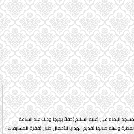
جد الإمام علي (علیه السلام )حفلاً بهيجاً وذلك عند الساعة
ة والشعر والمدائح العطرة وسيتم خلالها تقديم الهدايا للأطفال خلال (فقرة المسابقات )