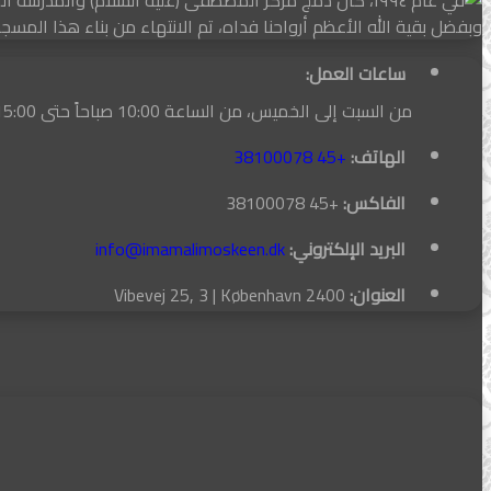
في عام ١٩٩٤، كان دمج مركز المصطفى (عليه السلام) والمدرسة اللبنانية والمسجد المحمدي الشرارة الأولى لتأسيس أحد أكبر المساجد الشيعية في أوروبا.
وبفضل بقية الله الأعظم أرواحنا فداه، تم الانتهاء من بناء هذا المسجد عام ٢٠١٥ بفضل التبرعات 
ساعات العمل:
من السبت إلى الخميس، من الساعة 10:00 صباحاً حتى 15:00 ظهراً
الهاتف:
+45 38100078
الفاكس:
+45 38100078
البريد الإلكتروني:
info@imamalimoskeen.dk
العنوان:
Vibevej 25, 3 | København 2400