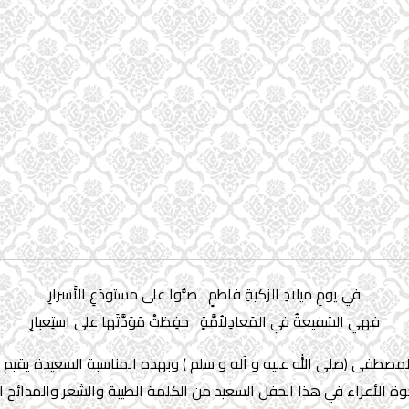
في يومِ ميلادِ الزكيةِ فاطمٍ صلُّوا على مستودَعِ الأَسرارِ
فهي الشفيعةُ في المَعادِلاُمَّةٍ حفِظتْ مَوَدَّتَها على استِعبارِ
المصطفى (صلی الله علیه و آله و سلم ) وبهذه المناسبة السعيدة يقيم مس
وم الجمعة المصادف 14/2/2020 بمشاركة الأخوة الأعزاء في هذا الحفل السعيد من الكلمة الطيب