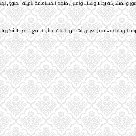
لحضور والمشاركة رجالا ونساء وآملين منهم المساهمة بتهيئة الحلوى ل
ة الهدايا (مغلّفة ) لغرض أهدائها للبنات والأولاد مع خالص الشكر والت