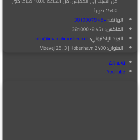
من السبت إلى الخميس، من الساعة 10:00 صباحاً حتى
15:00 ظهراً
الهاتف:
+45 38100078
الفاكس:
+45 38100078
البريد الإلكتروني:
info@imamalimoskeen.dk
العنوان:
Vibevej 25, 3 | København 2400
فيسبوك
‫YouTube