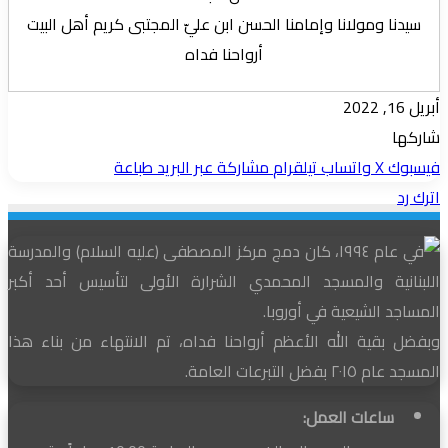
سيدنا ومولانا وإمامنا الحسن ابن عليّ المجتبى كريم أهل البيت
أرواحنا فداه
أبريل 16, 2022
شاركها
فيسبوك
‫X
واتساب
تيلقرام
مشاركة عبر البريد
طباعة
اترك رد
في عام ١٩٩٤، كان دمج مركز المصطفى (عليه السلام) والمدرسة
اللبنانية والمسجد المحمدي الشرارة الأولى لتأسيس أحد أكبر
المساجد الشيعية في أوروبا.
وبفضل بقية الله الأعظم أرواحنا فداه، تم الانتهاء من بناء هذا
المسجد عام ٢٠١٥ بفضل التبرعات العامة.
ساعات العمل: