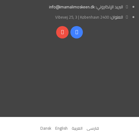
البريد الإلكتروني:
info@imamalimoskeen.dk
العنوان:
Vibevej 25, 3 | København 2400
فيسبوك
‫YouTube
فارسی
العربیة
English
Dansk