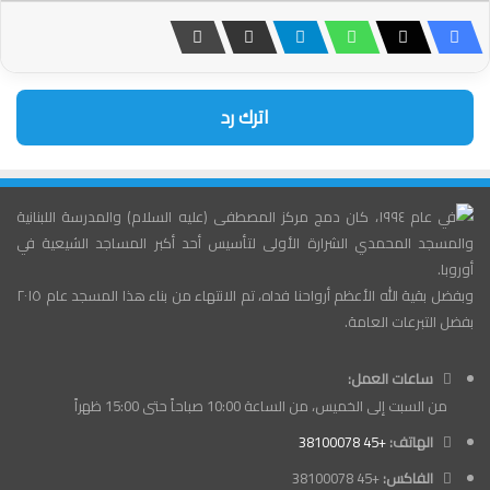
اترك رد
في عام ١٩٩٤، كان دمج مركز المصطفى (عليه السلام) والمدرسة اللبنانية
والمسجد المحمدي الشرارة الأولى لتأسيس أحد أكبر المساجد الشيعية في
أوروبا.
وبفضل بقية الله الأعظم أرواحنا فداه، تم الانتهاء من بناء هذا المسجد عام ٢٠١٥
بفضل التبرعات العامة.
ساعات العمل:
من السبت إلى الخميس، من الساعة 10:00 صباحاً حتى 15:00 ظهراً
الهاتف:
+45 38100078
الفاكس:
+45 38100078