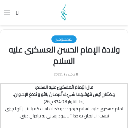
بحث عن
الق
المعصومین
ولادة الإمام الحسن العسکری علیه
السلام
نوفمبر 2, 2022
قال الاِْمامُ الْعَسْكَرىّ عليه السلام:
خِـصْلَتانِ لَيْسَ فَوْقَـهُما شَـيْءٌ: أَلايمـانُ بِاللّهِ وَ نَفـْعُ الإخـوانِ.
(بحارالانوار 78: 374 ح 26)
امام عسكرى عليه السلام فرمود: دو خصلت است كه بالاتر از آنها چيزى
نيست: ۱ ـ ايمان به خدا ۲ ـ سود رسانى به برادران دينى.