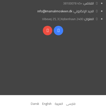
الفاكس:
+45 38100078
البريد الإلكتروني:
info@imamalimoskeen.dk
العنوان:
Vibevej 25, 3 | København 2400
فيسبوك
‫YouTube
فارسی
العربیة
English
Dansk