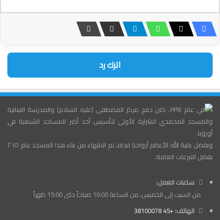
اترك رد
في عام ١٩٩٤، كان دمج مركز المصطفى (عليه السلام) والمدرسة اللبنانية
والمسجد المحمدي الشرارة الأولى لتأسيس أحد أكبر المساجد الشيعية في
أوروبا.
وبفضل بقية الله الأعظم أرواحنا فداه، تم الانتهاء من بناء هذا المسجد عام ٢٠١٥
بفضل التبرعات العامة.
ساعات العمل:
من السبت إلى الخميس، من الساعة 10:00 صباحاً حتى 15:00 ظهراً
الهاتف:
+45 38100078