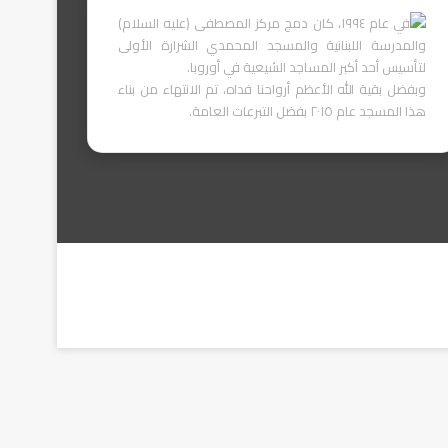
في عام ١٩٩٤، كان دمج مركز المصطفى (عليه السلام)
والمدرسة اللبنانية والمسجد المحمدي الشرارة الأولى
لتأسيس أحد أكبر المساجد الشيعية في أوروبا.
وبفضل بقية الله الأعظم أرواحنا فداه، تم الانتهاء من بناء
هذا المسجد عام ٢٠١٥ بفضل التبرعات العامة.