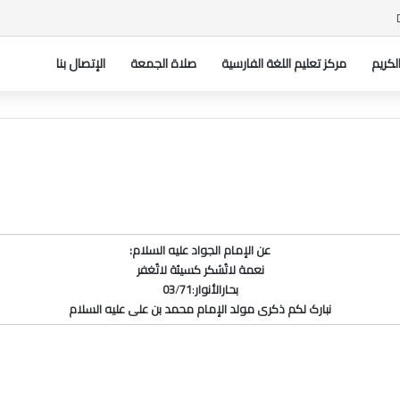
فيسبوك
Tube
الکریم
مركز تعليم اللغة الفارسية
صلاة الجمعة
الإتصال بنا
عن الإمام الجواد علیه السلام:
نعمة لاتُشکر کسیئة لاتُغفر
بحارالأنوار
:
71
/
03
نبارک لکم ذکری مولد الإمام محمد بن علی علیه السلام