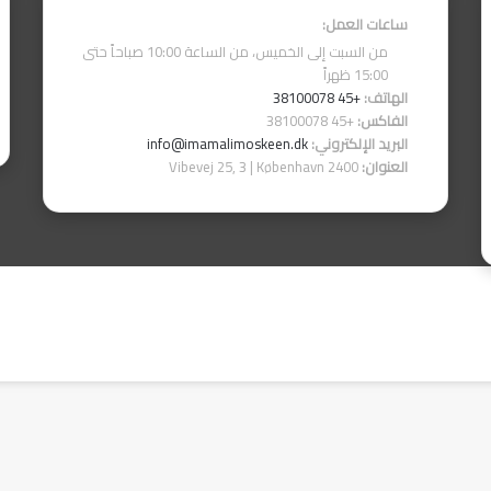
ساعات العمل:
من السبت إلى الخميس، من الساعة 10:00 صباحاً حتى
15:00 ظهراً
الهاتف:
+45 38100078
الفاكس:
+45 38100078
البريد الإلكتروني:
info@imamalimoskeen.dk
العنوان:
Vibevej 25, 3 | København 2400
فيسبوك
‫YouTube