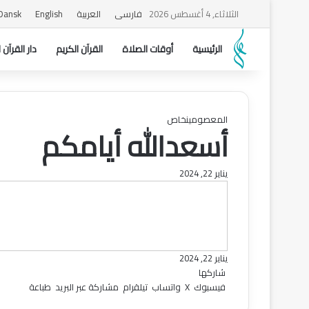
الثلاثاء, 4 أغسطس 2026
فارسی
العربیة
English
Dansk
الرئیسیة
أوقات الصلاة
القرآن الکریم
دار القرآن 
المعصومین
خاص
أسعدالله أیامکم
يناير 22, 2024
يناير 22, 2024
شاركها
فيسبوك
‫X
واتساب
تيلقرام
مشاركة عبر البريد
طباعة