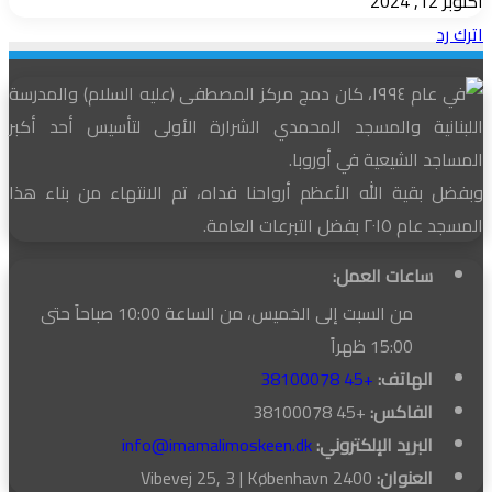
أكتوبر 12, 2024
اترك رد
في عام ١٩٩٤، كان دمج مركز المصطفى (عليه السلام) والمدرسة
اللبنانية والمسجد المحمدي الشرارة الأولى لتأسيس أحد أكبر
المساجد الشيعية في أوروبا.
وبفضل بقية الله الأعظم أرواحنا فداه، تم الانتهاء من بناء هذا
المسجد عام ٢٠١٥ بفضل التبرعات العامة.
ساعات العمل:
من السبت إلى الخميس، من الساعة 10:00 صباحاً حتى
15:00 ظهراً
الهاتف:
+45 38100078
الفاكس:
+45 38100078
البريد الإلكتروني:
info@imamalimoskeen.dk
العنوان:
Vibevej 25, 3 | København 2400