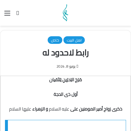
بحث عن
الق
اهل البیت
خاص
رابط لاحدود له
يونيو 8, 2024
مَرَجَ البَحرَینِ یَلتَقیان
أول ذی الحجة
ذکری زواج أمیر المومنین علی
علیه السلام
و الزهراء
علیها السلام