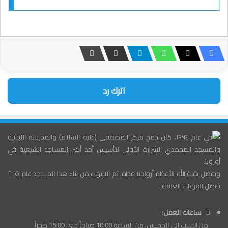
اترك رد
في عام ١٩٩٤، كان دمج مركز المصطفى (عليه السلام) والمدرسة اللبنانية
والمسجد المحمدي الشرارة الأولى لتأسيس أحد أكبر المساجد الشيعية في
أوروبا.
وبفضل بقية الله الأعظم أرواحنا فداه، تم الانتهاء من بناء هذا المسجد عام ٢٠١٥
بفضل التبرعات العامة.
ساعات العمل:
من السبت إلى الخميس، من الساعة 10:00 صباحاً حتى 15:00 ظهراً