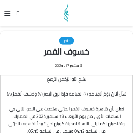
بحث عن
الق
خاص
خسوف القمر
سبتمبر 17, 2024
بسْمِ اللَّهِ الرَّحْمَنِ الرَّحِيمِ
سْأَلُ أَيَّانَ يَوْمُ الْقِيَامَةِ ﴿۶﴾ القیامة فَإِذَا بَرِقَ الْبَصَرُ ﴿۷﴾ وَخَسَفَ الْقَمَرُ ﴿۸﴾
نعلن بأن ظاهرة خسوف القمر الجزئي ستحدث على النحو التالي في
الساعات الأولى من يوم الأربعاء 18 سبتمبر 2024 في الدنمارك،
وتفاصيلها كما يلي بالنسبة لمدينة كوبنهاجن:* يبدأ الخسوف الجزئي
من الساعة 04:12 وينتهي فی الساعة 05:15.