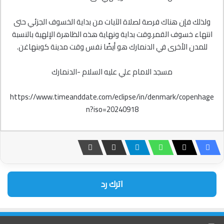
ولذلك فإن هناك فرصة لصلاة الآيات من بداية الخسوف الجزئي حتى
انتهاء خسوف القمر.وقت بداية ونهاية هذه الظاهرة الإلهية بالنسبة
للمدن الأخرى في الدنمارك هو أيضًا نفس وقت مدينة كوبنهاغن.
مسجد الامام علي عليه السلام -الدنمارك
https://www.timeanddate.com/eclipse/in/denmark/copenhage
n?iso=20240918
اترك رد