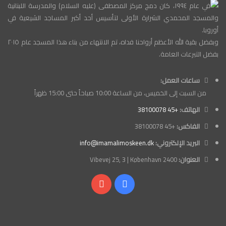
في عام ١٩٩٤، كان دمج مركز المصطفى (عليه السلام) والمدرسة اللبنانية
والمسجد المحمدي الشرارة الأولى لتأسيس أحد أكبر المساجد الشيعية في
أوروبا.
وبفضل بقية الله الأعظم أرواحنا فداه، تم الانتهاء من بناء هذا المسجد عام ٢٠١٥
بفضل التبرعات العامة.
ساعات العمل:
من السبت إلى الخميس، من الساعة 10:00 صباحاً حتى 15:00 ظهراً
الهاتف:
+45 38100078
الفاكس:
+45 38100078
البريد الإلكتروني:
info@imamalimoskeen.dk
العنوان:
Vibevej 25, 3 | København 2400
فيسبوك
‫YouTube