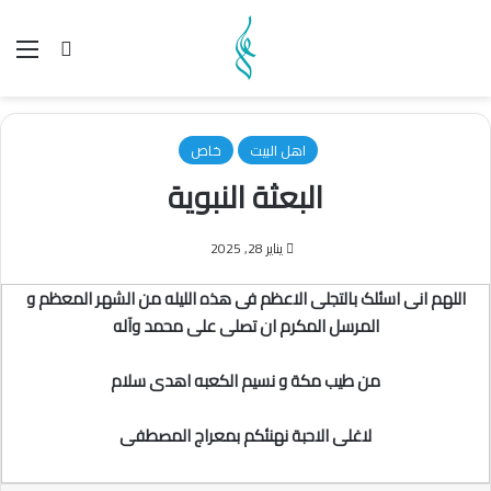
بحث عن
الق
اهل البیت
خاص
البعثة النبویة
يناير 28, 2025
اللهم انی اسئلک بالتجلی الاعظم فی هذه اللیله من الشهر المعظم و
المرسل المکرم ان تصلی علی محمد وآله
من طیب مکة و نسیم الکعبه اهدی سلام
لاغلی الاحبة نهنئکم بمعراج المصطفی