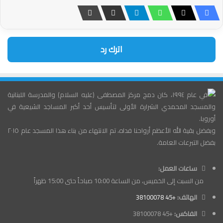
اترك رد
في عام ١٩٩٤، كان دمج مركز المصطفى (عليه السلام) والمدرسة اللبنانية
والمسجد المحمدي الشرارة الأولى لتأسيس أحد أكبر المساجد الشيعية في
أوروبا.
وبفضل بقية الله الأعظم أرواحنا فداه، تم الانتهاء من بناء هذا المسجد عام ٢٠١٥
بفضل التبرعات العامة.
ساعات العمل:
من السبت إلى الخميس، من الساعة 10:00 صباحاً حتى 15:00 ظهراً
الهاتف:
+45 38100078
الفاكس:
+45 38100078