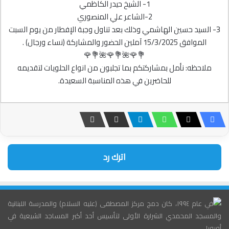
1- الشيخ حيدر الكاظمي
2-الشاعر علي المنصوري
3- السيد حسين الهاشمي وذلك بعد تناول وجبة الإفطار من يوم السبت
الموافق 15/3/2025 آملين الحضور والمشاركة (نساء ورجال) .
💐🌹🌺💐🌹🌺💐🌹
ملاحظه: نأمل بمشاركتكم بما تجلبون من انواع الحلويات لتقديمه
للحاضرين في هذه المناسبة السعيدة.
اترك رد
في عام ١٩٩٤، كان دمج مركز المصطفى (عليه السلام) والمدرسة اللبنانية
والمسجد المحمدي الشرارة الأولى لتأسيس أحد أكبر المساجد الشيعية في
أوروبا.