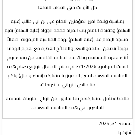
كل الثوابت حتى القطب لانقلعا
بمناسبة ولادة امير المؤمنين الامام علي بن ابي طالب (علیه
السلام) وحفيدة الامام باب المراد محمد الجواد (علیه السلام) يقيم
مسجد الإمام علي(عليه السلام) بهذه المناسبة الميمونة احتفالاً
بهيجاً يتضمن الكلمةوالشعر والمدائح العطرة مع تقديم الهدايا
أثناء فقرة المسابقة وذلك عند الساعة الخامسة من مساء يوم
السبت الموافق 3/1/2026 ثم يختتم الاحتفال بتوزيع طعام هذه
المناسبة السعيدة آملين الحضور والمشاركة (نساء ورجال) ولكم
منا خالص التهاني والتبريكات.
ملاحظه: نأمل بمشاركتكم بما تجلبون من انواع الحلويات لتقديمه
للحاضرين في هذه المناسبة السعيدة .
ديسمبر 31, 2025
شاركها