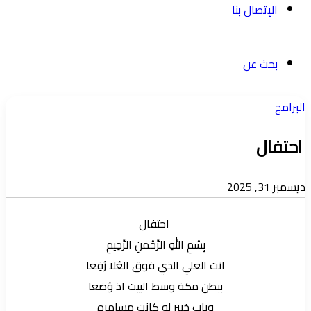
الإتصال بنا
بحث عن
البرامج
احتفال
ديسمبر 31, 2025
احتفال
بِسْمِ اللهِ الرَّحْمنِ الرَّحِيمِ
انت العلي الذي فوق العُلا رُفِعا
ببطن مكة وسط البيت اذ وُضعا
وباب خيبر لو كانت مسامره