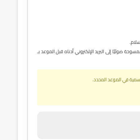
لام.
ة من CPR والرقم القومي ورقم الجواز) كملفات ممسوحة ضوئيًا إلى البريد الإلكتروني أدناه قبل الموعد بـ
سمية في الموعد المحدد.