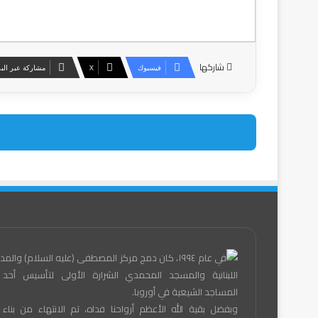
شاركها
فيسبوك
‫X
مشاركة عبر البر
في عام ١٩٩٤، كان دمج مركز المصطفى (عليه السلام) والم
اللبنانية والمسجد المحمدي الشرارة الأولى لتأسيس أحد أ
المساجد الشيعية في أوروبا.
وبفضل بقية الله الأعظم أرواحنا فداه، تم الانتهاء من بناء