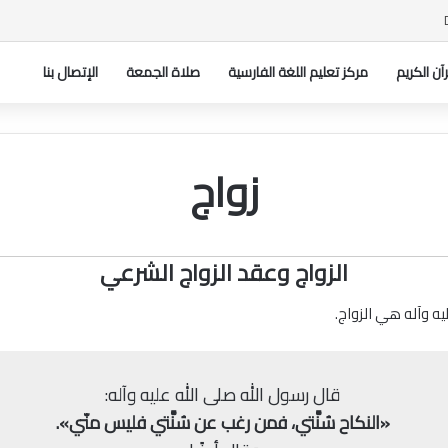
رآن الکریم
مركز تعليم اللغة الفارسية
صلاة الجمعة
الإتصال بنا
زواج
الزواج وعقد الزواج الشرعي
يه وآله هي الزواج.
قال رسول الله صلى الله عليه وآله:
«النکاح سُنَّتي، فمن رغب عن سُنَّتي فليس منّي».